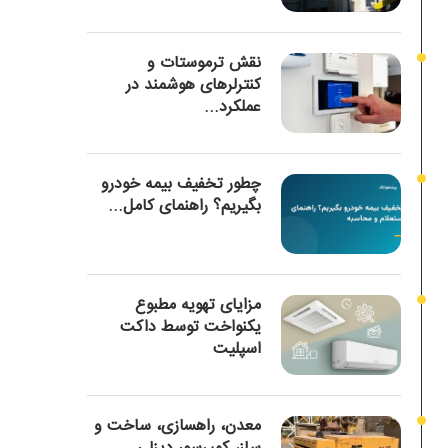
نقش ترموستات و
کنترلرهای هوشمند در
عملکرد...
چطور تخفیف بیمه خودرو
بگیریم؟ راهنمای کامل...
مزایای تهویه مطبوع
یکنواخت توسط داکت
اسپلیت
معدن، راهسازی، ساخت و