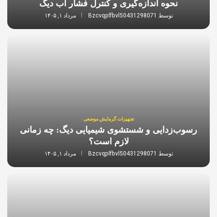
نحوه اندازه‌گیری و کنترل فشار آب دیگ
توسط
Bzcvqplfbvl50431298071
مرداد ۱, ۱۴۰۵
تجهیزات گرمایش موضعی
رسوب‌زدایی و شستشوی شیمیایی دیگ: چه زمانی
لازم است؟
توسط
Bzcvqplfbvl50431298071
مرداد ۱, ۱۴۰۵