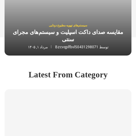
سیستم‌های تهویه مطبوع دوتایی
مقایسه صدای داکت اسپلیت و سیستم‌های مجرای
سنتی
توسط
Bzcvqplfbvl50431298071
مرداد ۱, ۱۴۰۵
Latest From Category