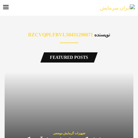
نویسنده
BZCVQPLFBVL50431298071
FEATURED POSTS
تجهیزات گرمایش موضعی