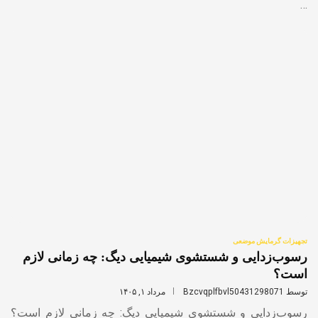
…
تجهیزات گرمایش موضعی
رسوب‌زدایی و شستشوی شیمیایی دیگ: چه زمانی لازم
است؟
توسط
Bzcvqplfbvl50431298071
مرداد ۱, ۱۴۰۵
رسوب‌زدایی و شستشوی شیمیایی دیگ: چه زمانی لازم است؟