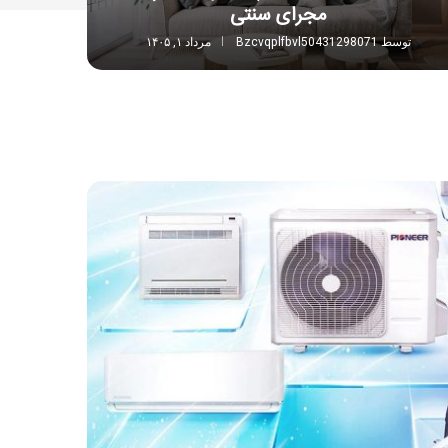
مجرای سنتی
توسط
Bzcvqplfbvl50431298071
مرداد ۱, ۱۴۰۵