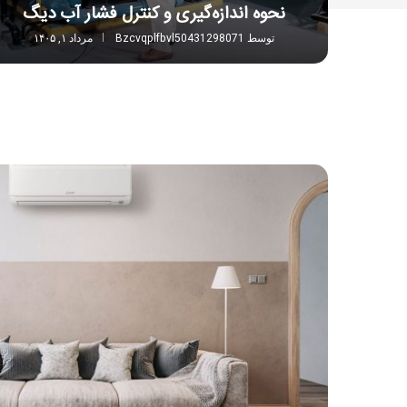
نحوه اندازه‌گیری و کنترل فشار آب دیگ
توسط
Bzcvqplfbvl50431298071
مرداد ۱, ۱۴۰۵