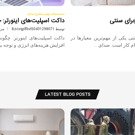
سیستم‌های تهویه مطبوع دوتایی
رای سنتی
داکت اسپلیت‌های اینورتر: چ
توسط
Bzcvqplfbvl50431298071
مرداد ۱
 یکی از مهم‌ترین معیارها در
داکت اسپلیت‌های اینورتر: چگون
ام کار است. صدای …
افزایش هزینه‌های انرژی و توجه ب
LATEST BLOG POSTS