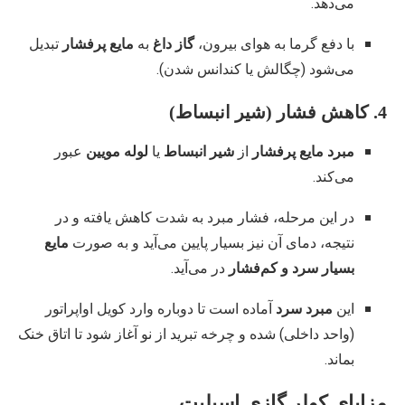
می‌دهد.
با دفع گرما به هوای بیرون،
گاز داغ
به
مایع پرفشار
تبدیل
می‌شود (چگالش یا کندانس شدن).
4. کاهش فشار (شیر انبساط)
مبرد مایع پرفشار
از
شیر انبساط
یا
لوله مویین
عبور
می‌کند.
در این مرحله، فشار مبرد به شدت کاهش یافته و در
نتیجه، دمای آن نیز بسیار پایین می‌آید و به صورت
مایع
بسیار سرد و کم‌فشار
در می‌آید.
این
مبرد سرد
آماده است تا دوباره وارد کویل اواپراتور
(واحد داخلی) شده و چرخه تبرید از نو آغاز شود تا اتاق خنک
بماند.
مزایای کولر گازی اسپلیت