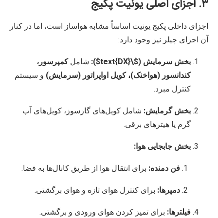
۳. اجزای اصلی یونیت پکیج
اجزای داخلی پکیج یونیت اساساً مشابه هواساز است، اما در کنار
آن اجزای چیلر نیز وجود دارد:
بخش سرمایش (
$\text{DX}$
):
شامل
کمپرسور،
کندانسور (هواخنک)، کویل اواپراتور (سرمایش)
و سیستم
کنترل مبرد.
بخش گرمایش:
شامل کویل‌های گازسوز، کویل‌های آب
گرم یا هیترهای برقی.
بخش جابجایی هوا:
فن دمنده:
برای انتقال هوا از طریق کانال‌ها به فضا.
دمپرها:
برای کنترل هوای تازه و هوای برگشتی.
فیلترها:
برای تمیز کردن هوای ورودی و برگشتی.