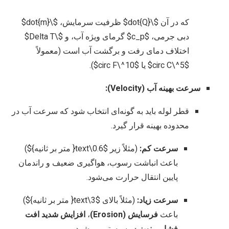
که در آن $\dot{Q}$ ظرفیت سرمایش، $\dot{m}$
دبی جرمی، $c_p$ گرمای ویژه آب، و $\Delta T$
اختلاف دمای رفت و برگشت آب است (معمولاً
$5^\circ C$ یا $10^\circ F$).
سرعت بهینه آب (Velocity):
قطر لوله باید به گونه‌ای انتخاب شود که سرعت آب در
محدوده بهینه قرار گیرد.
سرعت کم:
(مثلاً زیر
$0.6\text{ متر بر ثانیه}$
)
باعث انباشت رسوب، هواگیری ضعیف و راندمان
پایین انتقال حرارت می‌شود.
سرعت زیاد:
(مثلاً بالای
$3\text{ متر بر ثانیه}$
)
باعث
فرسایش (Erosion)
،
افزایش شدید افت
فشار
و
نویز
در سیستم می‌شود.