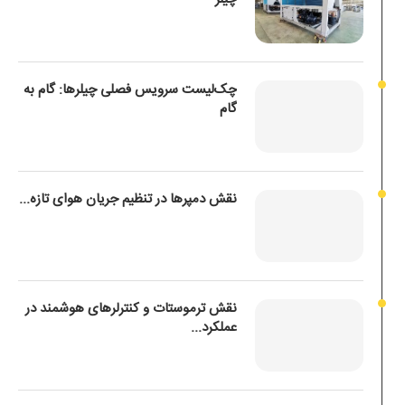
چک‌لیست سرویس فصلی چیلرها: گام به
گام
نقش دمپرها در تنظیم جریان هوای تازه...
نقش ترموستات و کنترلرهای هوشمند در
عملکرد...