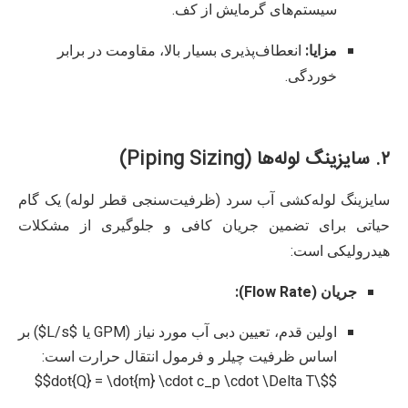
سیستم‌های گرمایش از کف.
مزایا:
انعطاف‌پذیری بسیار بالا، مقاومت در برابر
خوردگی.
۲. سایزینگ لوله‌ها (Piping Sizing)
سایزینگ لوله‌کشی آب سرد (ظرفیت‌سنجی قطر لوله) یک گام
حیاتی برای تضمین جریان کافی و جلوگیری از مشکلات
هیدرولیکی است:
جریان (Flow Rate):
اولین قدم، تعیین دبی آب مورد نیاز (GPM یا $L/s$) بر
اساس ظرفیت چیلر و فرمول انتقال حرارت است:
$$\dot{Q} = \dot{m} \cdot c_p \cdot \Delta T$$