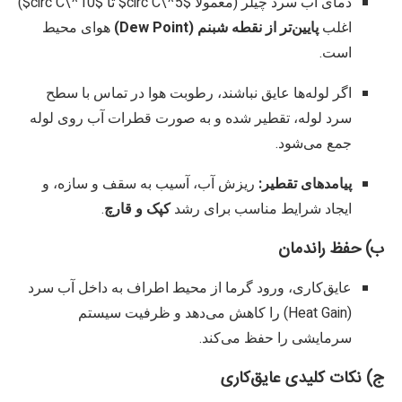
دمای آب سرد چیلر (معمولاً
$5^\circ C$
تا
$10^\circ C$
)
اغلب
پایین‌تر از نقطه شبنم (Dew Point)
هوای محیط
است.
اگر لوله‌ها عایق نباشند، رطوبت هوا در تماس با سطح
سرد لوله، تقطیر شده و به صورت قطرات آب روی لوله
جمع می‌شود.
پیامدهای تقطیر:
ریزش آب، آسیب به سقف و سازه، و
ایجاد شرایط مناسب برای رشد
کپک و قارچ
.
ب) حفظ راندمان
عایق‌کاری، ورود گرما از محیط اطراف به داخل آب سرد
(Heat Gain) را کاهش می‌دهد و ظرفیت سیستم
سرمایشی را حفظ می‌کند.
ج) نکات کلیدی عایق‌کاری