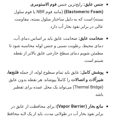
جنس عایق:
رایج‌ترین جنس
فوم الاستومری
(Elastomeric Foam)
(مانند فوم NBR یا فوم سلول
بسته) است که به دلیل ساختار سلول بسته، مقاومت
عالی در برابر نفوذ بخار آب دارد.
ضخامت عایق:
ضخامت عایق باید بر اساس دمای آب،
دمای محیط، رطوبت نسبی و جنس لوله محاسبه شود تا
مطمئن شویم دمای سطح خارجی عایق بالاتر از نقطه
شبنم است.
پوشش کامل:
عایق باید تمام سطوح لوله، از جمله
فلنج‌ها،
شیرآلات و اتصالات
را کاملاً بپوشاند. هر نقطه بدون عایق
(Thermal Bridge) می‌تواند یک محل عمده برای تقطیر
باشد.
مانع بخار (Vapor Barrier):
برای محافظت از عایق در
برابر نفوذ بخار آب در طولانی مدت، باید از یک لایه محافظ