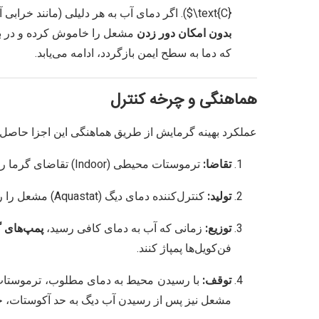
\text{C}$
). اگر دمای آب به هر دلیلی (مانند خرابی
بدون امکان دور زدن
مشعل را خاموش کرده و در برخی
که دما به سطح ایمن بازگردد، ادامه می‌یابد.
هماهنگی و چرخه کنترل
عملکرد بهینه گرمایش از طریق هماهنگی این اجزا حاصل 
تقاضا:
ترموستات محیطی (Indoor) تقاضای گرما را به سیستم اعلام می‌کند.
تولید:
کنترل‌کننده دمای دیگ (Aquastat) مشعل را روشن می‌کند تا آب را به دمای مورد نیاز برساند.
توزیع:
زمانی که آب به دمای کافی رسید،
پمپ‌های 
فن‌کویل‌ها پمپاژ کنند.
توقف:
با رسیدن محیط به دمای مطلوب، ترموستات 
مشعل نیز پس از رسیدن آب دیگ به حد آکوستات، 