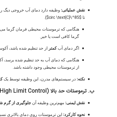
نقش عملیاتی:
وظیفه دارد دمای آب خروجی دیگ را در
تا
$85^\circ \text{C}$
).
هنگامی که ترموستات محیطی فرمان گرما می‌دهد
گرما کافی است یا خیر.
اگر دمای آب
کمتر
از حد تنظیم شده باشد، آک
هنگامی که دمای آب به حد تنظیم شده برسد، آ
از ترموستات محیطی وجود داشته باشد.
نکته:
در سیستم‌های مدرن، این وظیفه توسط یک
کن
ب. ترموستات حد بالا (High Limit Control)
نقش ایمنی:
مهم‌ترین وظیفه آن
جلوگیری از گرم ش
نحوه کارکرد:
این ترموستات روی دمای بالاتری نسبت