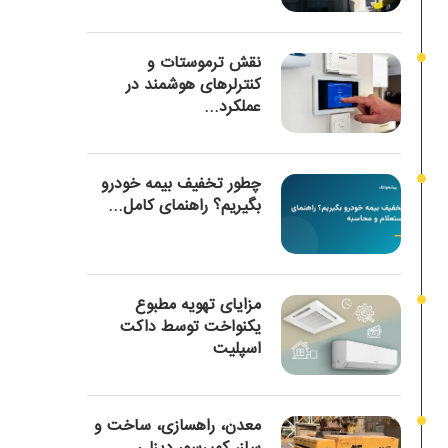
نقش ترموستات و
کنترلرهای هوشمند در
عملکرد...
چطور تخفیف بیمه خودرو
بگیریم؟ راهنمای کامل...
مزایای تهویه مطبوع
یکنواخت توسط داکت
اسپلیت
معدن، راهسازی، ساخت و