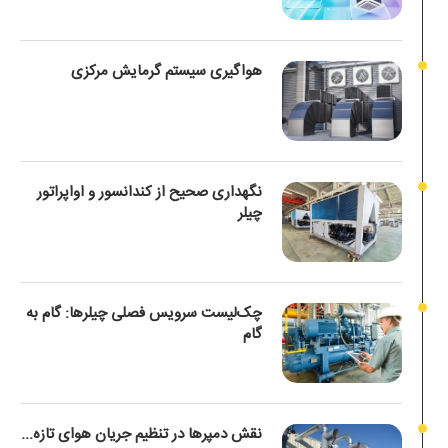
هواگیری سیستم گرمایش مرکزی
نگهداری صحیح از کندانسور و اواپراتور
چیلر
چک‌لیست سرویس فصلی چیلرها: گام به
گام
نقش دمپرها در تنظیم جریان هوای تازه...