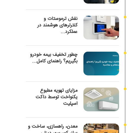
نقش ترموستات و
کنترلرهای هوشمند در
عملکرد...
چطور تخفیف بیمه خودرو
بگیریم؟ راهنمای کامل...
مزایای تهویه مطبوع
یکنواخت توسط داکت
اسپلیت
معدن، راهسازی، ساخت و