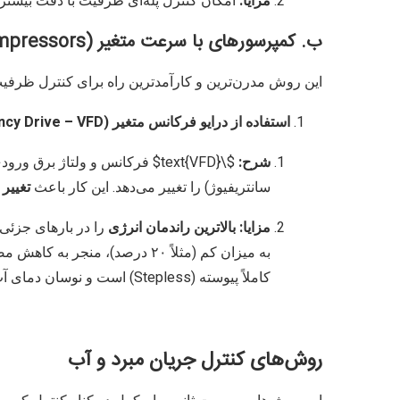
مزایا:
امکان کنترل پله‌ای ظرفیت با دقت بیشتر (مانند پله‌
ب. کمپرسورهای با سرعت متغیر (Variable Speed Compressors)
این روش مدرن‌ترین و کارآمدترین راه برای کنترل ظر
استفاده از درایو فرکانس متغیر (Variable Frequency Drive – VFD):
شرح:
$\text{VFD}$
فرکانس و ولتاژ برق ورود
سانتریفیوژ) را تغییر می‌دهد. این کار باعث
تغییر
مزایا:
بالاترین راندمان انرژی
را در بارهای جزئی
کاملاً پیوسته (Stepless) است و نوسان دمای آب را از بین می‌برد.
روش‌های کنترل جریان مبرد و آب