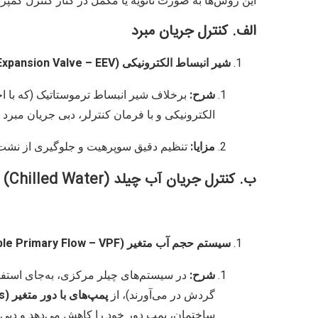
این روش‌ها به صورت ثانویه یا مکمل در کنار کنترل کمپرس
الف. کنترل جریان مبرد
شیر انبساط الکترونیکی (Electronic Expansion Valve – EEV):
شرح:
برخلاف شیر انبساط ترموستاتیک (که با اخ
الکترونیکی و با فرمان کنترلر، دبی جریان مبرد ور
مزایا:
تنظیم دقیق سوپرهیت و جلوگیری از نشت مب
ب. کنترل جریان آب چیلد (Chilled Water)
سیستم حجم آب متغیر (Variable Primary Flow – VPF یا VAV):
شرح:
در سیستم‌های چیلر مرکزی، به‌جای استفاده 
گردش در می‌آورند)، از
پمپ‌های با دور متغیر (VSD Pumps)
ساختمان، پمپ دور خود را کاهش می‌دهد و دبی 