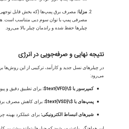
مزایا:
مصرف برق پمپ‌ها (که بخش قابل توجهی 
مصرفی پمپ با توان سوم دبی متناسب است. هم
چیلرها حفظ شده و راندمان چیلر بالا می‌رود.
نتیجه نهایی و صرفه‌جویی در انرژی
در چیلرهای نسل جدید و کارآمد، ترکیبی از این روش‌ها بر
می‌رود:
کمپرسور با
$\text{VFD}$
:
برای تطبیق دقیق و پیوس
پمپ‌های با
$\text{VSD}$
:
برای کاهش مصرف برق د
شیرهای انبساط الکترونیکی:
برای عملکرد بهینه چرخ
این هماهنگی باعث می‌شود که چیلرها بتوانند بیشترین کا