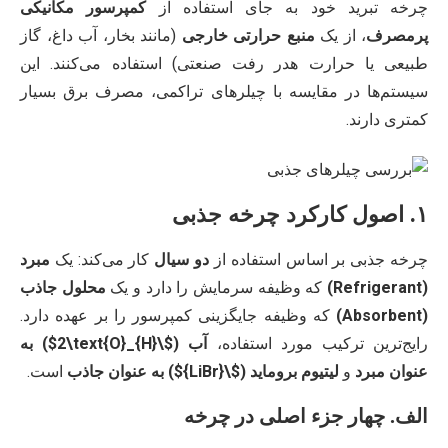
چرخه تبرید خود به جای استفاده از
کمپرسور مکانیکی
پرمصرف
، از یک
منبع حرارتی خارجی
(مانند بخار، آب داغ، گاز
طبیعی یا حرارت هدر رفت صنعتی) استفاده می‌کنند. این
سیستم‌ها در مقایسه با چیلرهای تراکمی، مصرف برق بسیار
کمتری دارند.
۱. اصول کارکرد چرخه جذبی
چرخه جذبی بر اساس استفاده از
دو سیال
کار می‌کند: یک
مبرد
(Refrigerant)
که وظیفه سرمایش را دارد و یک
محلول جاذب
(Absorbent)
که وظیفه جایگزینی کمپرسور را بر عهده دارد.
رایج‌ترین ترکیب مورد استفاده،
آب (
$\{H}_2\text{O}$
) به
عنوان مبرد
و
لیتیوم بروماید (
$\{LiBr}$
) به عنوان جاذب
است.
الف. چهار جزء اصلی در چرخه