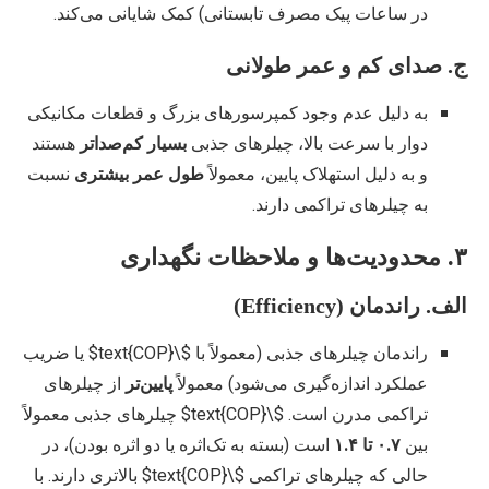
در ساعات پیک مصرف تابستانی) کمک شایانی می‌کند.
ج. صدای کم و عمر طولانی
به دلیل عدم وجود کمپرسورهای بزرگ و قطعات مکانیکی
دوار با سرعت بالا، چیلرهای جذبی
بسیار کم‌صداتر
هستند
و به دلیل استهلاک پایین، معمولاً
طول عمر بیشتری
نسبت
به چیلرهای تراکمی دارند.
۳. محدودیت‌ها و ملاحظات نگهداری
الف. راندمان (Efficiency)
راندمان چیلرهای جذبی (معمولاً با
$\text{COP}$
یا ضریب
عملکرد اندازه‌گیری می‌شود) معمولاً
پایین‌تر
از چیلرهای
تراکمی مدرن است.
$\text{COP}$
چیلرهای جذبی معمولاً
بین
۰.۷ تا ۱.۴
است (بسته به تک‌اثره یا دو اثره بودن)، در
حالی که چیلرهای تراکمی
$\text{COP}$
بالاتری دارند. با