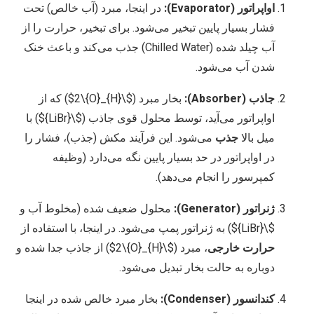
اواپراتور (Evaporator):
در اینجا، مبرد (آب خالص) تحت
فشار بسیار پایین تبخیر می‌شود. برای تبخیر، حرارت را از
آب چیلد شده (Chilled Water) جذب می‌کند و باعث خنک
شدن آب می‌شود.
جاذب (Absorber):
بخار مبرد (
$\{H}_2\{O}$
) که از
اواپراتور می‌آید، توسط محلول قوی جاذب (
$\{LiBr}$
) با
میل بالا
جذب
می‌شود. این فرآیند مکش (جذب)، فشار را
در اواپراتور در حد بسیار پایین نگه می‌دارد (وظیفه
کمپرسور را انجام می‌دهد).
ژنراتور (Generator):
محلول ضعیف شده (مخلوط آب و
$\{LiBr}$
) به ژنراتور پمپ می‌شود. در اینجا، با استفاده از
حرارت خارجی
، مبرد (
$\{H}_2\{O}$
) از جاذب جدا شده و
دوباره به حالت بخار تبدیل می‌شود.
کندانسور (Condenser):
بخار مبرد خالص شده در اینجا