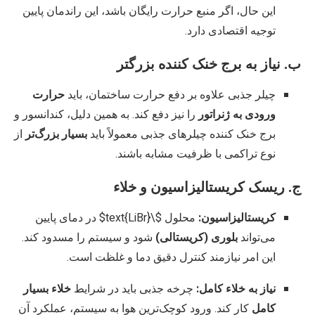
این حال، اگر منبع حرارت رایگان باشد، این راندمان پایین
توجیه اقتصادی دارد.
ب. نیاز به برج خنک کننده بزرگتر
چیلر جذبی علاوه بر دفع حرارت ساختمان، باید
حرارت
ورودی به ژنراتور
را نیز دفع کند. به همین دلیل، کندانسور و
برج خنک کننده چیلرهای جذبی معمولاً باید
بسیار بزرگ‌تر
از
نوع تراکمی با ظرفیت مشابه باشند.
ج. ریسک کریستالیزاسیون و خلاء
کریستالیزاسیون:
محلول
$\text{LiBr}$
در دمای پایین
می‌تواند
بلوری (کریستالی)
شود و سیستم را مسدود کند.
این امر نیازمند کنترل دقیق دما و غلظت است.
نیاز به خلاء کامل:
چرخه جذبی باید در شرایط
خلاء بسیار
کامل
کار کند. ورود کوچک‌ترین هوا به سیستم، عملکرد آن